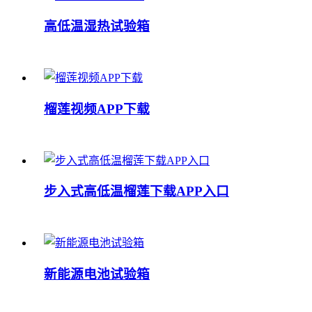
高低温湿热试验箱
榴莲视频APP下载
步入式高低温榴莲下载APP入口
新能源电池试验箱