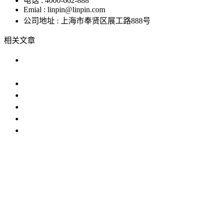
电话 : 4000-662-888
Emial : linpin@linpin.com
公司地址 : 上海市奉贤区展工路888号
相关文章
榴莲APP官方下载和高低温交变试验箱的区别所
在
高低温交变实验箱高低温交变试验箱报价：
高低温交变试验箱厂家哪家好?
高低温交变试验箱价格如何
第三代高低温交变试验箱和复合盐雾试验箱
分析高低温交变试验箱的高低温试验
IP防水试验设备
温度冲击试验箱
步入式榴莲下载APP入
口
恒温恒湿试验机
臭氧老化试验设备
高低温交变湿热试验
设备
试验箱
榴莲视频APP下载
榴莲APP官方下载
老化试验箱
恒温恒湿室