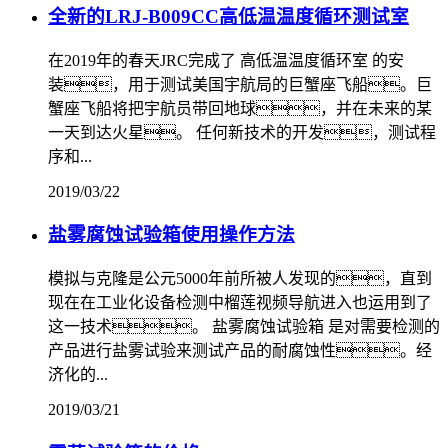
全新的LRJ-B009CC高低温温度循环测试室
在2019年的春天JRC完成了 高低温温度循环室 的安
装，用于测试美国宇航局的巨蟹座飞船。巨
蟹座飞船将把宇航员带回地球，并在未来的某
一天到达火星。 任何新技术的开发，测试程
序和...
2019/03/22
盐雾腐蚀试验箱使用操作方法
模拟与克隆是公元5000年前所被人发现的，直到
现在在工业化设备检测中榴莲视频导航进入也运用到了
这一技术。 盐雾腐蚀试验箱 是对需要检测的
产品进行盐雾试验来测试产品的耐腐蚀性。经
济化的...
2019/03/21