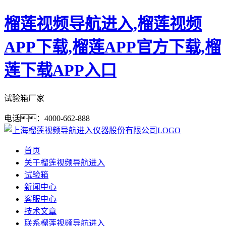
榴莲视频导航进入,榴莲视频
APP下载,榴莲APP官方下载,榴
莲下载APP入口
试验箱厂家
电话：4000-662-888
首页
关于榴莲视频导航进入
试验箱
新闻中心
客服中心
技术文章
联系榴莲视频导航进入