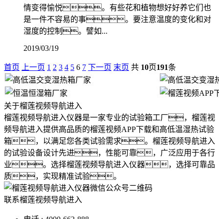
情变得愉悦。有些花和植物想好好养它们也
是一件不容易的事。要注意温度的变化和对
湿度的控制。譬如...
2019/03/19
首页
上一页
1
2
3
4
5
6
7
下一页
末页
共
10
页
191
条
关于榴莲视频导航进入
榴莲视频导航进入仪器是一家专业的试验箱工厂，榴莲视
频导航进入提供高品质的榴莲视频APP下载和高低温湿热试验
箱，以满足您各类试验需求。榴莲视频导航进入
的试验设备设计先进，性能可靠，广泛应用于各行
业。选择榴莲视频导航进入仪器，选择可靠品
质，实现精准试验。
联系榴莲视频导航进入