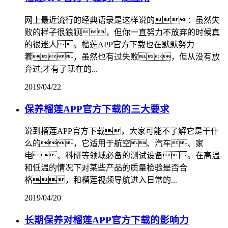
网上最近流行的经典语录是这样说的：虽然失
败的样子很狼狈，但你一直努力不放弃的时候真
的很迷人。榴莲APP官方下载也在默默努力
着，虽然也有过失败，但从没有放
弃过;才有了现在的...
2019/04/22
保养榴莲APP官方下载的三大要求
说到榴莲APP官方下载，大家可能不了解它是干什
么的，它适用于航空、汽车、家
电、科研等领域必备的测试设备。在高温
和低温的情况下对某些产品的质量检验是否合
格，和榴莲视频导航进入日常的...
2019/04/20
长期保养对榴莲APP官方下载的影响力