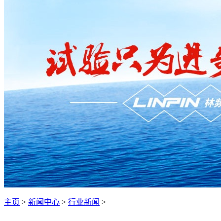
主页
>
新闻中心
>
行业新闻
>