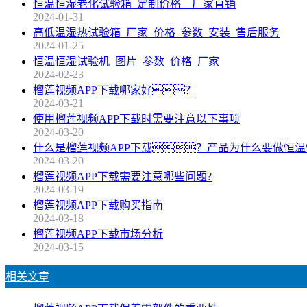
恒温恒湿老化试验箱_定制价格__厂家直销
2024-01-31
高低温湿热试验箱_厂家_价格_参数_安装_售后服务
2024-01-25
恒温恒湿试验机_图片_参数_价格_厂家
2024-02-23
榴莲视频APP下载哪家好？
2024-03-21
使用榴莲视频APP下载时需要注意以下事项
2024-03-20
什么是榴莲视频APP下载？产品为什么要做恒温
2024-03-20
榴莲视频APP下载需要注意哪些问题?
2024-03-19
榴莲视频APP下载购买指南
2024-03-18
榴莲视频APP下载市场分析
2024-03-15
相关文章