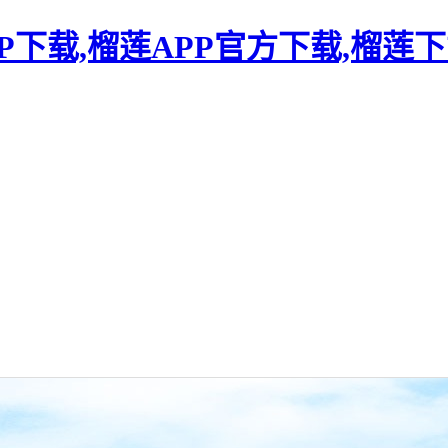
下载,榴莲APP官方下载,榴莲下