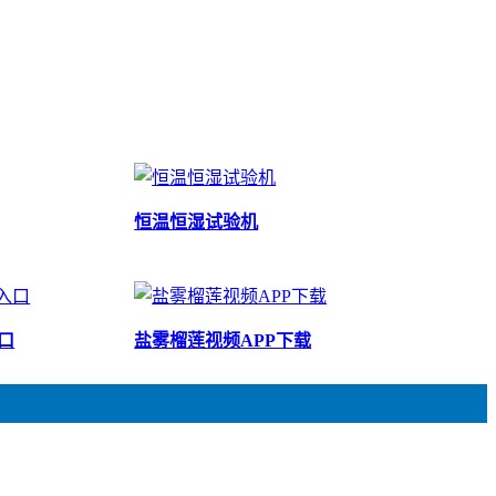
恒温恒湿试验机
口
盐雾榴莲视频APP下载