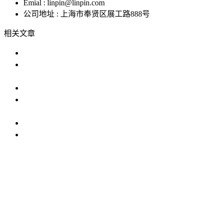
Emial : linpin@linpin.com
公司地址 : 上海市奉贤区展工路888号
相关文章
高低温湿度箱的使用与维护指南
榴莲视频导航进入公司榴莲视频APP下
载：高精度环
高低温试验机保养指南
高温恒湿试验箱：工作原理、参
数、
全面解析盐雾恒温恒湿高温复合试验
榴莲视频APP下载价格比较：如何选择
IP防水试验设备
温度冲击试验箱
步入式榴莲下载APP入
口
恒温恒湿试验机
臭氧老化试验设备
高低温交变湿热试验
设备
试验箱
榴莲视频APP下载
榴莲APP官方下载
老化试验箱
恒温恒湿室