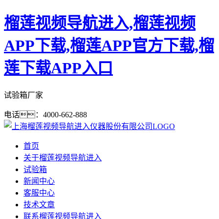
榴莲视频导航进入,榴莲视频
APP下载,榴莲APP官方下载,榴
莲下载APP入口
试验箱厂家
电话：4000-662-888
首页
关于榴莲视频导航进入
试验箱
新闻中心
客服中心
技术文章
联系榴莲视频导航进入