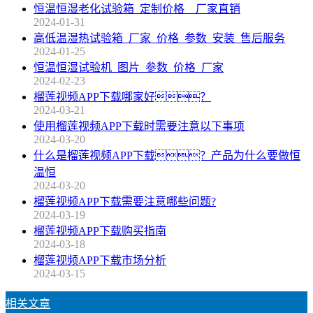
恒温恒湿老化试验箱_定制价格__厂家直销
2024-01-31
高低温湿热试验箱_厂家_价格_参数_安装_售后服务
2024-01-25
恒温恒湿试验机_图片_参数_价格_厂家
2024-02-23
榴莲视频APP下载哪家好？
2024-03-21
使用榴莲视频APP下载时需要注意以下事项
2024-03-20
什么是榴莲视频APP下载？产品为什么要做恒
温恒
2024-03-20
榴莲视频APP下载需要注意哪些问题?
2024-03-19
榴莲视频APP下载购买指南
2024-03-18
榴莲视频APP下载市场分析
2024-03-15
相关文章