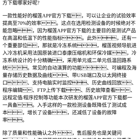
方下载哪家好呢?
一款性能好的榴莲APP官方下载，可以让企业的试验效率
提高至70%的效率。这点在选用检测设备的时候绝对不
能忽略，因为榴莲APP官方下载的主要目的是测试产品
在高温和低温下的性能指标。此外，还有一
个重要部位，那就是冷冻系统，榴莲视频导航进
入冷冻机采用法国原装进口泰康压缩机和环保冷媒，冷
冻系统设计的十分精确，采用单元或二单元低温回路系
统。常见的自动演算的功能、可编程及海
量存储历史数据及曲线、带USB端口及以太网终接
口、支持电脑实时监控、历史曲线回放、
程序编辑、FTP上传下载、历史故障查看、
远程定值/程序控制等功能本次研发的榴莲APP官方下载都一
一具备。入手这样的一款检测设备既降低了测试成
本，增长了设备，还减低了设备的故障
率。
除了质量和性能确认之外，售后服务也是关键问