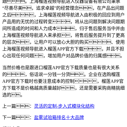
题。上海榴莲视频导航进入仪器设备有限公司秉承
“尽善尽美，追求卓越”的经营理念，在产品出问题
之后，上海榴莲视频导航进入由积极的回应到用户
产品用的无忧的过程转变，将从出问题到解决问题期
间所造成的时间和人力成本，归于售后服务当中并由
上海榴莲视频导航进入来承担，将售后服务提升到了更高
的层次，让用户可以放心大胆的购买、使用
上海榴莲视频导航进入榴莲APP官方下载，并且不担
心出现任何问题，增加用户对品牌价值的归属感。
当然价格也是跟进口榴莲APP官方下载质量也是有很大关系
的，俗话说一分钱一分货。企业在选购榴莲
APP官方下载时也要注意成本的控制，榴莲APP官
方下载不是价格越高质量越好，还是需要采购商精挑细
选的。
上一篇：
灵活的定制-步入式模块化结构
下一篇：
盐雾试验箱排名十大品牌