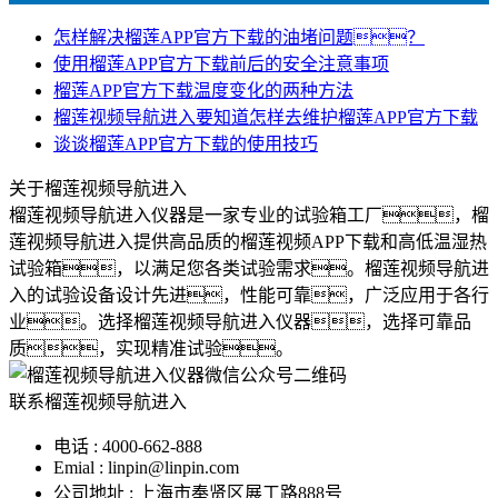
怎样解决榴莲APP官方下载的油堵问题？
使用榴莲APP官方下载前后的安全注意事项
榴莲APP官方下载温度变化的两种方法
榴莲视频导航进入要知道怎样去维护榴莲APP官方下载
谈谈榴莲APP官方下载的使用技巧
关于榴莲视频导航进入
榴莲视频导航进入仪器是一家专业的试验箱工厂，榴
莲视频导航进入提供高品质的榴莲视频APP下载和高低温湿热
试验箱，以满足您各类试验需求。榴莲视频导航进
入的试验设备设计先进，性能可靠，广泛应用于各行
业。选择榴莲视频导航进入仪器，选择可靠品
质，实现精准试验。
联系榴莲视频导航进入
电话 : 4000-662-888
Emial : linpin@linpin.com
公司地址 : 上海市奉贤区展工路888号