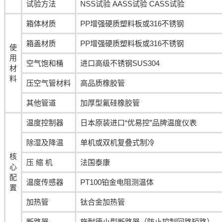
试验方法
NSS试验 AASS试验 CASS试验
箱体材质
PP增强硬质塑料板或316不锈钢
箱盖材质
PP增强硬质塑料板或316不锈钢
使
用
空气饱和桶
进口高级不锈钢SUS304
材
料
压空气管材料
高品质橡胶管
其他管道
加厚型氟硅橡胶管
温度控制器
日本原装进口“优易控”品牌温度仪表
除湿及降温
单机或双机复叠式制冷
核
压 缩 机
法国泰康
心
配
温度传感器
PT100铂金电阻测温体
置
加热管
钛合金加热管
断路器
施耐德小型断路器（防止控制回路短路）