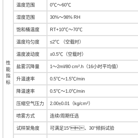
温度范围
0℃～60℃
湿度范围
30%～98% RH
饱和桶温度
RT+10℃～70℃
温度均匀度
≤2℃ （空载时）
温度波动度
±0.5℃（空载时）
性
盐雾沉降量
1～2ml/80 cm².h（16小时平均值）
能
指
升温速率
0.5℃～1.5℃/min
标
降温速率
0.5℃～1.0℃/min
压缩空气压力
2.00±0.01（kg/cm²）
喷雾方式
连续/周期任选
试样架角度
可满足15°、30°倾斜试验